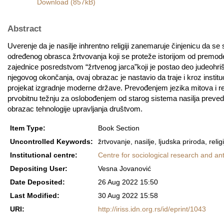
Download (857kB)
Abstract
Uverenje da je nasilje inhrentno religiji zanemaruje činjenicu da se 
određenog obrasca žrtvovanja koji se proteže istorijom od premode
zajednice posredstvom “žrtvenog jarca”koji je postao deo judeohr
njegovog okončanja, ovaj obrazac je nastavio da traje i kroz institu
projekat izgradnje moderne države. Prevođenjem jezika mitova i reli
prvobitnu težnju za oslobođenjem od starog sistema nasilja prevede 
obrazac tehnologije upravljanja društvom.
Item Type:
Book Section
Uncontrolled Keywords:
žrtvovanje, nasilje, ljudska priroda, reli
Institutional centre:
Centre for sociological research and an
Depositing User:
Vesna Jovanović
Date Deposited:
26 Aug 2022 15:50
Last Modified:
30 Aug 2022 15:58
URI:
http://iriss.idn.org.rs/id/eprint/1043