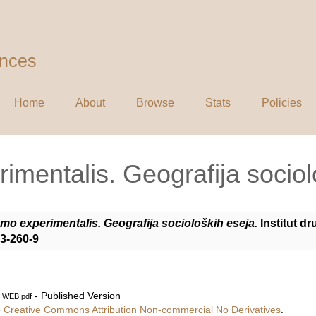
ences
Home
About
Browse
Stats
Policies
mentalis. Geografija sociol
mo experimentalis. Geografija socioloških eseja.
Institut d
3-260-9
- Published Version
_ WEB.pdf
e
Creative Commons Attribution Non-commercial No Derivatives
.