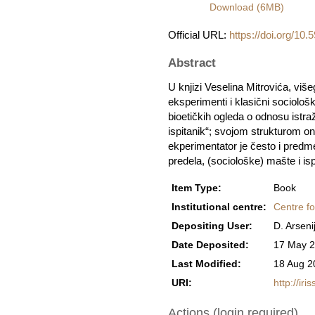
Download (6MB)
Official URL:
https://doi.org/1
Abstract
U knjizi Veselina Mitrovića, viš
eksperimenti i klasični sociološ
bioetičkih ogleda o odnosu istraži
ispitanik“; svojom strukturom on
ekperimentator je često i predmet
predela, (sociološke) mašte i isp
Item Type:
Book
Institutional centre:
Centre fo
Depositing User:
D. Arseni
Date Deposited:
17 May 2
Last Modified:
18 Aug 2
URI:
http://iri
Actions (login required)