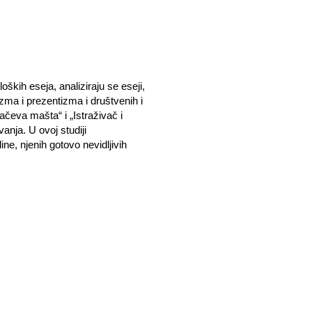
kih eseja, analiziraju se eseji,
izma i prezentizma i društvenih i
ivačeva mašta“ i „Istraživač i
anja. U ovoj studiji
ne, njenih gotovo nevidljivih