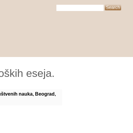
oških eseja.
ruštvenih nauka, Beograd,