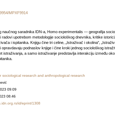
0.59954/MPXF9914
eg naučnog saradnika IDN-a, Homo experimentalis — geografija sociološ
ki radovi upotrebom metodologije sociološkog dnevnika, kritike istoric
vača i ispitanika. Knjigu čine tri celine, „Istraživač i okolina“, „Istraž
i opravdavaju podnaslov knjige i čine kroki jednog sociološkog istraživ
 istraživanja, a samo istraživanje predstavlja interakciju između okoli
itanika.
r sociological research and anthropological research
jević
023 09:09
023 08:46
ss.idn.org.rs/id/eprint/1308