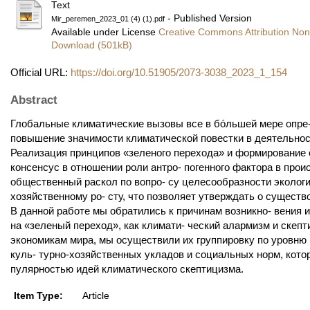
Text
- Published Version
Mir_peremen_2023_01 (4) (1).pdf
Available under License
Creative Commons Attribution Non
Download (501kB)
Official URL:
https://doi.org/10.51905/2073-3038_2023_1_154
Abstract
Глобальные климатические вызовы все в бóльшей мере опре-
повышение значимости климатической повестки в деятельнос
Реализация принципов «зеленого перехода» и формирование 
консенсус в отношении роли антро- погенного фактора в про
общественный раскол по вопро- су целесообразности эколог
хозяйственному ро- сту, что позволяет утверждать о сущест
В данной работе мы обратились к причинам возникно- вения
на «зеленый переход», как климати- ческий алармизм и скеп
экономикам мира, мы осуществили их группировку по уровню 
куль- турно-хозяйственных укладов и социальных норм, кото
пулярностью идей климатического скептицизма.
Item Type:
Article