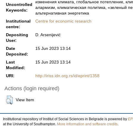
изменения климата, глобальное потепление, кли
Uncontrolled
алармизм, климатическая политика, «зеленый пе
Keywords:
альтернативная энергетика
Institutional
Centre for economic research
centre:
Depositing
D. Arsenijević
User:
Date
15 Jun 2023 13:14
Deposited:
Last
15 Jun 2023 13:14
Modified:
URI:
http://iriss.idn.org.rs/id/eprint/1358
Actions (login required)
View Item
Institutional repository of Institut of Social Sciences in Belgrade is powered by
EPr
at the University of Southampton.
More information and software credits
.