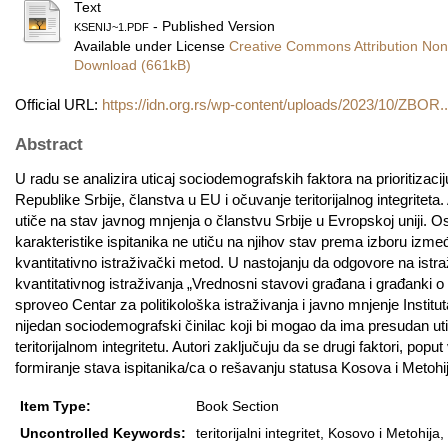
Text
- Published Version
KSENIJ~1.PDF
Available under License
Creative Commons Attribution Non
Download (661kB)
Official URL:
https://idn.org.rs/wp-content/uploads/2023/10/ZBOR..
Abstract
U radu se analizira uticaj sociodemografskih faktora na prioritizaci
Republike Srbije, članstva u EU i očuvanje teritorijalnog integrite
utiče na stav javnog mnjenja o članstvu Srbije u Evropskoj uniji.
karakteristike ispitanika ne utiču na njihov stav prema izboru izmeđ
kvantitativno istraživački metod. U nastojanju da odgovore na istr
kvantitativnog istraživanja „Vrednosni stavovi građana i građanki o 
sproveo Centar za politikološka istraživanja i javno mnjenje Institu
nijedan sociodemografski činilac koji bi mogao da ima presudan utica
teritorijalnom integritetu. Autori zaključuju da se drugi faktori, popu
formiranje stava ispitanika/ca o rešavanju statusa Kosova i Metohije
Item Type:
Book Section
Uncontrolled Keywords:
teritorijalni integritet, Kosovo i Metohi