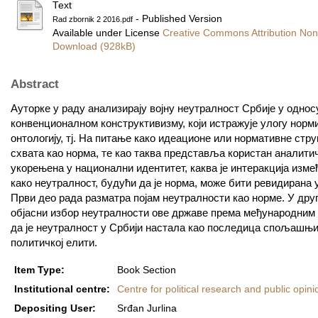
Text
- Published Version
Rad zbornik 2 2016.pdf
Available under License
Creative Commons Attribution Non
Download (928kB)
Abstract
Ауторке у раду анализирају војну неутралност Србије у однос
конвенционалном конструктивизму, који истражује улогу норми
онтологију, тј. На питање како идеационе или нормативне стр
схвата као норма, те као таква представља користан аналитич
укорењена у национални идентитет, каква је интеракција изм
како неутралност, будући да је норма, може бити ревидирана
Први део рада разматра појам неутралности као норме. У друг
објасни избор неутралности ове државе према међународним и
да је неутралност у Србији настала као последица спољашњих
политичкој елити.
Item Type:
Book Section
Institutional centre:
Centre for political research and public opini
Depositing User:
Srđan Jurlina