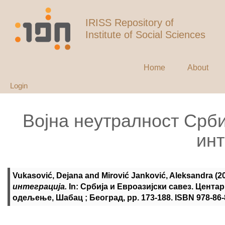
IRISS Repository of
Institute of Social Sciences
Home
About
Login
Војна неутралност Срби
инт
Vukasović, Dejana
and
Mirović Janković, Aleksandra
(2
интеграција.
In: Србија и Евроазијски савез. Цента
одељење, Шабац ; Београд, pp. 173-188. ISBN 978-86-