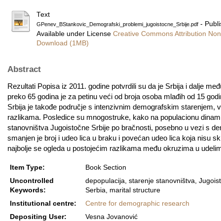
Text
- Publ
GPenev_BStankovic_Demografski_problemi_jugoistocne_Srbije.pdf
Available under License
Creative Commons Attribution Non
Download (1MB)
Abstract
Rezultati Popisa iz 2011. godine potvrdili su da je Srbija i dalje m
preko 65 godina je za petinu veći od broja osoba mlađih od 15 go
Srbija je takođe područje s intenzivnim demografskim starenjem, v
razlikama. Posledice su mnogostruke, kako na populacionu dinami
stanovništva Jugoistočne Srbije po bračnosti, posebno u vezi s d
smanjen je broj i udeo lica u braku i povećan udeo lica koja nisu s
najbolje se ogleda u postojećim razlikama među okruzima u udelima 
Item Type:
Book Section
Uncontrolled
depopulacija, starenje stanovništva, Jugois
Keywords:
Sеrbia, marital structurе
Institutional centre:
Centre for demographic research
Depositing User:
Vesna Jovanović