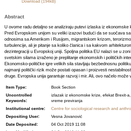
Download (194kB)
Abstract
U ovome radu detaljno se analiziraju putevi izlaska iz ekonomsk
Pred Evropskom unijom su veliki izazovi budući da se suočava sa
odnosima sa Amerikom i Rusijom, migrantskom krizom, terorizmom, 
turbulencije, ali je pitanje sa koliko članica i sa kakvom arhitektu
dezintegraciji u Evropskoj uniji. Spoljna politika EU nalazi se u 
svetskim silama izraženo je preplitanje ekonomskih i političkih inter
Ekonomsko-političke igre velikih sila stavljaju bezbednosnu politik
najmanji politički rizik može postati opasan i proizvesti nestabiln
druge. Evropska unija garantuje razvoj i mir. Ali, ovo načelo može
Item Type:
Book Section
Uncontrolled
izlazak iz ekonomske krize, efekat Brexit-a,
Keywords:
vreme previranja
Institutional centre:
Centre for sociological research and anthr
Depositing User:
Vesna Jovanović
Date Deposited:
04 Oct 2019 11:08