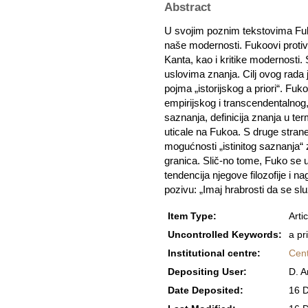
Abstract
U svojim poznim tekstovima Fuko
naše modernosti. Fukoovi protivn
Kanta, kao i kritike modernosti.
uslovima znanja. Cilj ovog rada 
pojma „istorijskog a priori“. F
empirijskog i transcendentalnog, 
saznanja, definicija znanja u ter
uticale na Fukoa. S druge strane
mogućnosti „istinitog saznanja“ 
granica. Slič-no tome, Fuko se u
tendencija njegove filozofije i n
pozivu: „Imaj hrabrosti da se 
Item Type:
Artic
Uncontrolled Keywords:
a pr
Institutional centre:
Cent
Depositing User:
D. A
Date Deposited:
16 