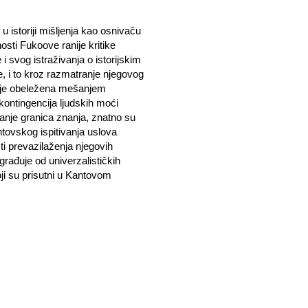
istoriji mišljenja kao osnivaču
osti Fukoove ranije kritike
 svog istraživanja o istorijskim
e, i to kroz razmatranje njegovog
a je obeležena mešanjem
 kontingencija ljudskih moći
itanje granica znanja, znatno su
ntovskog ispitivanja uslova
ti prevazilaženja njegovih
građuje od univerzalističkih
oji su prisutni u Kantovom