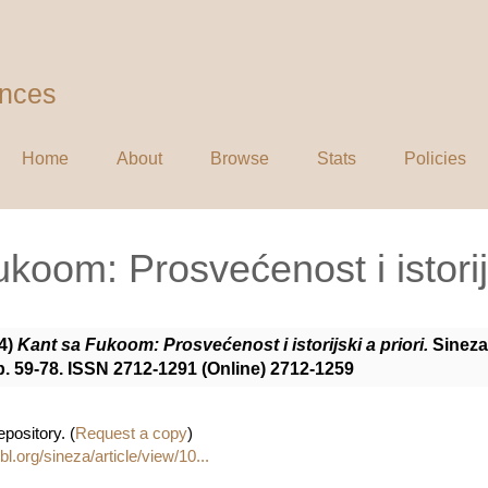
ences
Home
About
Browse
Stats
Policies
koom: Prosvećenost i istorijs
4)
Kant sa Fukoom: Prosvećenost i istorijski a priori.
Sineza
pp. 59-78. ISSN 2712-1291 (Online) 2712-1259
epository. (
Request a copy
)
ibl.org/sineza/article/view/10...