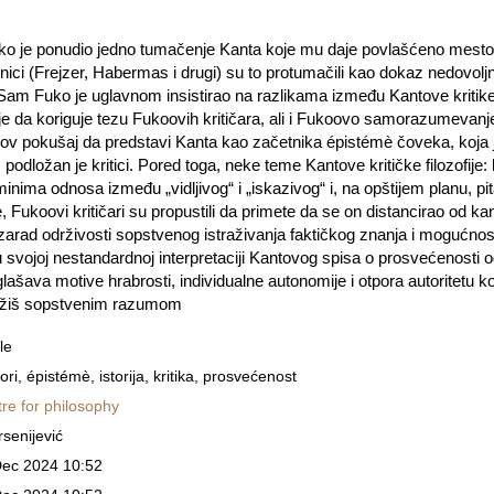
 je ponudio jedno tumačenje Kanta koje mu daje povlašćeno mesto u 
ici (Frejzer, Habermas i drugi) su to protumačili kao dokaz nedovoljn
 Sam Fuko je uglavnom insistirao na razlikama između Kantove kritike i
je da koriguje tezu Fukoovih kritičara, ali i Fukoovo samorazumevanj
ukoov pokušaj da predstavi Kanta kao začetnika épistémè čoveka, koj
podložan je kritici. Pored toga, neke teme Kantove kritičke filozofije:
minima odnosa između „vidljivog“ i „iskazivog“ i, na opštijem planu, p
, Fukoovi kritičari su propustili da primete da se on distancirao od ka
zarad održivosti sopstvenog istraživanja faktičkog znanja i mogućnos
 svojoj nestandardnoj interpretaciji Kantovog spisa o prosvećenosti o
aglašava motive hrabrosti, individualne autonomije i otpora autoritetu k
služiš sopstvenim razumom
le
iori, épistémè, istorija, kritika, prosvećenost
re for philosophy
rsenijević
Dec 2024 10:52