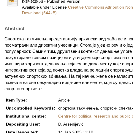
- Published Version
K-SP-2020.pdf
Available under License
Creative Commons Attribution Non
Download (544kB)
Abstract
Спортска такмичења представљају врхунски вид заба­ ве и по
посматрачи или директни учесници. Стога је уједно реч и о је
популарност. Самим тим, друштвени контекст данашње улоге сп
резултирале таквом позицијом и утицајем које спорт има на са
има шири хоризонт дешавања која су во­ дила месту које спорт
интерактивност која од почетка влада на ре­ лацији спорт­дру
актуелних спортских збивања. На тај начин, желе се нагласи
пажња и на оне секундарно видљиве елементе, који су данас 
спорт и спортисте.
Item Type:
Article
Uncontrolled Keywords:
спортска такмичења, спортски спектак
Institutional centre:
Centre for political research and public 
Depositing User:
D. Arsenijević
Date Deposited:
14 Jan 2025 11:10