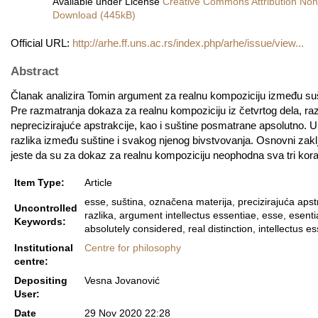
Available under License
Creative Commons Attribution Non
Download (445kB)
Official URL:
http://arhe.ff.uns.ac.rs/index.php/arhe/issue/view...
Abstract
Članak analizira Tomin argument za realnu kompoziciju između suštin
Pre razmatranja dokaza za realnu kompoziciju iz četvrtog dela, ra
neprecizirajuće apstrakcije, kao i suštine posmatrane apsolutno. U
razlika između suštine i svakog njenog bivstvovanja. Osnovni zak
jeste da su za dokaz za realnu kompoziciju neophodna sva tri kora
Item Type:
Article
esse, suština, označena materija, precizirajuća apst
Uncontrolled
razlika, argument intellectus essentiae, esse, esent
Keywords:
absolutely considered, real distinction, intellectus 
Institutional
Centre for philosophy
centre:
Depositing
Vesna Jovanović
User:
Date
29 Nov 2020 22:28