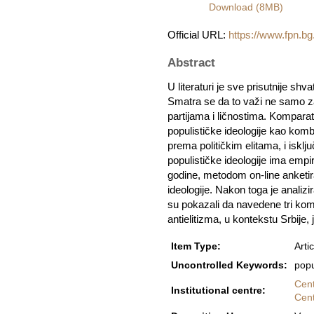
Download (8MB)
Official URL:
https://www.fpn.bg.
Abstract
U literaturi je sve prisutnije sh
Smatra se da to važi ne samo za 
partijama i ličnostima. Komparat
populističke ideologije kao komb
prema političkim elitama, i iskl
populističke ideologije ima empi
godine, metodom on-line anketir
ideologije. Nakon toga je analiz
su pokazali da navedene tri komp
antielitizma, u kontekstu Srbije, 
Item Type:
Artic
Uncontrolled Keywords:
popu
Cent
Institutional centre:
Cent