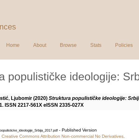
ences
Home
About
Browse
Stats
Policies
a populističke ideologije: Sr
istić, Ljubomir
(2020)
Struktura populističke ideologije: Srbi
7-31. ISSN 2217-561X eISSN 2335-027X
- Published Version
populisticke_ideologije_Srbija_2017.pdf
e
Creative Commons Attribution Non-commercial No Derivatives
.