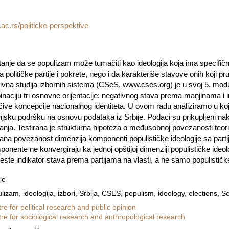
ac.rs/politicke-perspektive
vatanje da se populizam može tumačiti kao ideologija koja ima specifičn
političke partije i pokrete, nego i da karakteriše stavove onih koji pr
ivna studija izbornih sistema (CSeS, www.cses.org) je u svoj 5. modul
inaciju tri osnovne orijentacije: negativnog stava prema manjinama i
jučive koncepcije nacionalnog identiteta. U ovom radu analiziramo u ko
rijsku podršku na osnovu podataka iz Srbije. Podaci su prikupljeni n
anja. Testirana je strukturna hipoteza o međusobnoj povezanosti teor
irana povezanost dimenzija komponenti populističke ideologije sa parti
onente ne konvergiraju ka jednoj opštijoj dimenziji populističke ideol
jeste indikator stava prema partijama na vlasti, a ne samo populističke a
le
lizam, ideologija, izbori, Srbija, CSES, populism, ideology, elections, 
re for political research and public opinion
re for sociological research and anthropological research