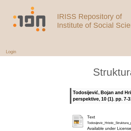
IRISS Repository of
Institute of Social Sci
Login
Struktur
Todosijević, Bojan
and
Hr
perspektive, 10 (1). pp. 
Text
Todosijevic_Hristic_Struktura_
Available under Licens