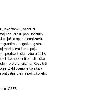
u, iako ’tanku’, sadržinu.
užaju po- dršku populističkim
 uključila operacionalizaciju
 imigrantima, negativnog stava
joj meri takva koncepcija
akon predsedničkih izbora 2017.
ijskih komponenti populističke
jskim preferencijama. Rezultati
ogije. Zaključeno je da skala
ntipatije prema političkoj eliti.
Serbia, CSES