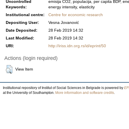
Uncontrolled
emisija CO2, populacija, per capita BDP, ene
Keywords:
energy intensity, elasticity
Institutional centre:
Centre for economic research
Depositing User:
Vesna Jovanović
Date Deposited:
28 Feb 2019 14:32
Last Modified:
28 Feb 2019 14:32
URI:
http://iriss.idn.org.rs/id/eprint/50
Actions (login required)
View Item
Institutional repository of Institut of Social Sciences in Belgrade is powered by
EPr
at the University of Southampton.
More information and software credits
.