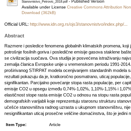
- Published Version
Stanovnistvo_Petrovic_2018.pdf
Available under License
Creative Commons Attribution Non
Download (362kB)
Official URL:
http://www.idn.org.rs/ojs3/stanovnistvo/index.php/...
Abstract
Razmere i posledice fenomena globalnih klimatskih promena, koji
potrošnje fosilnih goriva i posledične emisije gasova staklene b
se civilizacija suočava. Ova studija je posvećena istraživanju naj
zemalja članica Evropske unije u vremenskom periodu 1991-2014.
proširivanog STIRPAT modela ocenjivanjem standardnih modela s
rezultati pokazuju da je, kratkoročno posmatrano, uticaj populacije
signifikantan. Parcijalno povećanje stopa rasta populacije, per ca
emisije CO2 u opsegu između 0,74%-1,02%, 1,10%-1,15% i 1,07%-1,
elastičnost stope rasta emisije CO2 u odnosu na stopu rasta populac
demografskih varijabli koje reprezentuju starosnu strukturu stanovn
učešće stanovništva radnog uzrasta u ukupnom stanovništvu, nije oc
nesignifikantan uticaj prosečne veličine domaćinstva, što je jedini 
Item Type:
Article