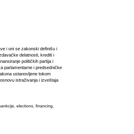
žave i oni se zakonski definišu i
zdavačke delatnosti, krediti i
ansiranje političkih partija i
 za parlamentarne i predsedničke
 zakona ustanovljene tokom
osnovu istraživanja i izveštaja
sankcije, elections, financing,