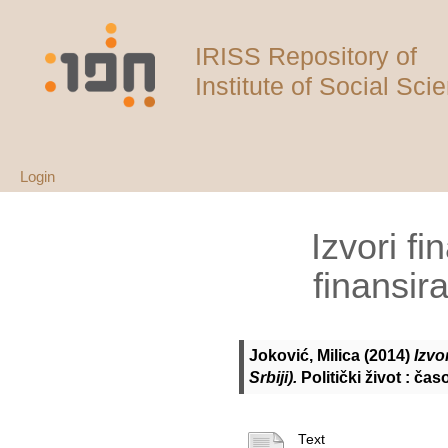
IRISS Repository of
Institute of Social Sci
Login
Izvori f
finansir
Joković, Milica
(2014)
Izvo
Srbiji).
Politički život : čas
Text