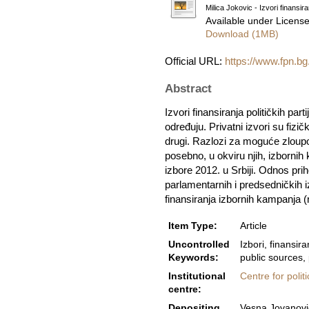
Milica Jokovic - Izvori finansi
Available under Licens
Download (1MB)
Official URL:
https://www.fpn.bg.
Abstract
Izvori finansiranja političkih part
određuju. Privatni izvori su fizič
drugi. Razlozi za moguće zloupotre
posebno, u okviru njih, izbornih
izbore 2012. u Srbiji. Odnos pr
parlamentarnih i predsedničkih i
finansiranja izbornih kampanja (
Item Type:
Article
Uncontrolled
Izbori, finansira
Keywords:
public sources, 
Institutional
Centre for polit
centre:
Depositing
Vesna Jovanovi