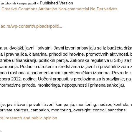
- Published Version
ranja izbornih kampanja.pdf
e
Creative Commons Attribution Non-commercial No Derivatives
.
ac.rs/wp-content/uploads/politi...
ija su dvojaki, javni i privatni. Javni izvori pribavljaju se iz budžeta dr
ka i pravna lica, članarina, prihodi od imovine, promotivnih aktivnosti, i
be u finansiranju političkih partija. Zakonska regulativa u Srbiji za fin
 kampanja. Podaci o utrošenim sredstvima iz javnih i privatnih izvora
ihoda i rashoda u parlamentarnim i predsedničkim izborima. Povrede
zbora 2012. godine. Uočeni propusti, s predlozima za ispravljanje, na 
normativne prirode, monitoringa, nepotpunosti i primena sankcija).
nje, javni izvori, privatni izvori, kampanja, monitoring, nadzor, kontrola, 
private sources, campaign, monitoring, oversight, control, sanctions.
ical research and public opinion
ć