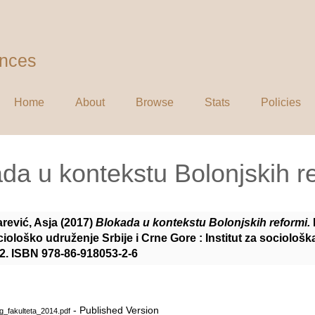
ences
Home
About
Browse
Stats
Policies
da u kontekstu Bolonjskih r
rević, Asja
(2017)
Blokada u kontekstu Bolonjskih reformi.
iološko udruženje Srbije i Crne Gore : Institut za sociološka
52. ISBN 978-86-918053-2-6
- Published Version
g_fakulteta_2014.pdf