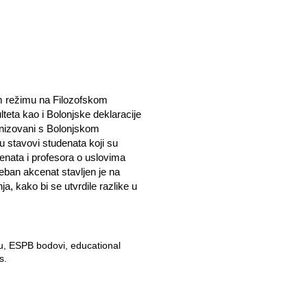
om režimu na Filozofskom
teta kao i Bolonjske deklaracije
monizovani s Bolonjskom
u stavovi studenata koji su
udenata i profesora o uslovima
eban akcenat stavljen je na
a, kako bi se utvrdile razlike u
ju, ESPB bodovi, educational
s.