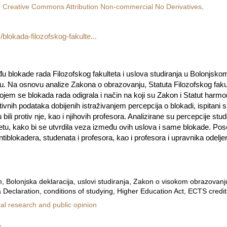
e
Creative Commons Attribution Non-commercial No Derivatives
.
rs/blokada-filozofskog-fakulte...
đu blokade rada Filozofskog fakulteta i uslova studiranja u Bolonjsk
du. Na osnovu analize Zakona o obrazovanju, Statuta Filozofskog fakul
 u kojem se blokada rada odigrala i način na koji su Zakon i Statut har
ivnih podataka dobijenih istraživanjem percepcija o blokadi, ispitani s
u bili protiv nje, kao i njihovih profesora. Analizirane su percepcije st
tetu, kako bi se utvrdila veza između ovih uslova i same blokade. Pos
iblokadera, studenata i profesora, kao i profesora i upravnika odeljenj
, Bolonjska deklaracija, uslovi studiranja, Zakon o visokom obrazovan
Declaration, conditions of studying, Higher Education Act, ECTS credit
ical research and public opinion