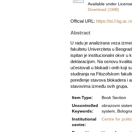
Available under Licens
Download (1MB)
Official URL:
https://isi.f.bg.ac.
Abstract
U radu je analizirana veza izme
fakultetu Univerziteta u Beogra
ispitan je institucionalni okvir
deklaracijom. Na osnovu kvalitat
učestovali u blokadi i onih koji s
studiranja na Filozofskom fakul
poređenje stavova blokadera i ant
stavovima između ovih grupa.
Item Type:
Book Section
Uncontrolled
obrazovni sistem
Keywords:
system, Bologna 
Institutional
Centre for polit
centre: