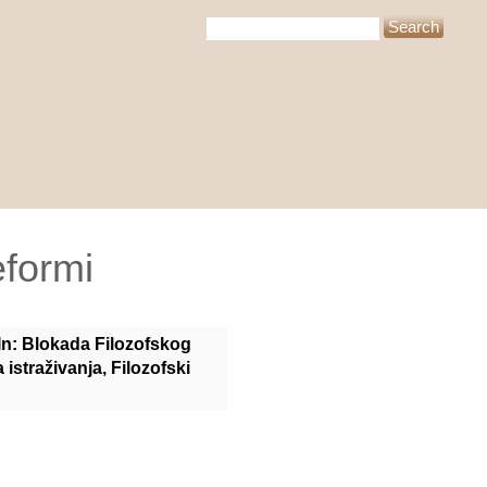
eformi
In: Blokada Filozofskog
 istraživanja, Filozofski