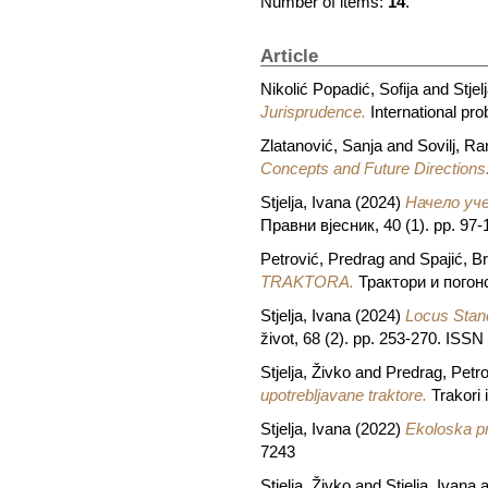
Number of items:
14
.
Article
Nikolić Popadić, Sofija
and
Stjel
Jurisprudence.
International pr
Zlatanović, Sanja
and
Sovilj, R
Concepts and Future Directions
Stjelja, Ivana
(2024)
Начело уче
Правни вјесник, 40 (1). pp. 97
Petrović, Predrag
and
Spajić, B
TRAKTORA.
Трактори и погонс
Stjelja, Ivana
(2024)
Locus Stand
život, 68 (2). pp. 253-270. ISS
Stjelja, Živko
and
Predrag, Petro
upotrebljavane traktore.
Trakori 
Stjelja, Ivana
(2022)
Ekoloska pr
7243
Stjelja, Živko
and
Stjelja, Ivana
a