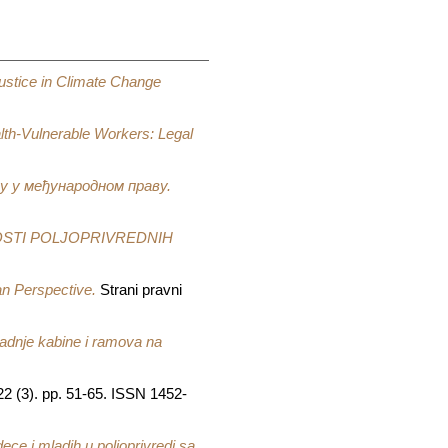
ustice in Climate Change
lth-Vulnerable Workers: Legal
у у међународном праву.
STI POLJOPRIVREDNIH
an Perspective.
Strani pravni
radnje kabine i ramova na
22 (3). pp. 51-65. ISSN 1452-
ce i mladih u poljoprivredi sa