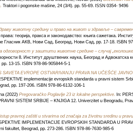
.
Traktori i pogonske mašine, 24 (3/4). pp. 55-69. ISSN 0354- 9496
драву животну средину и право на живот и здравље – савремен
права: теорија, пракса и законодавство: књига сажетака. Инсти
е Гласник АКВ, Нови Сад, Београд, Нови Сад, pp. 17-18. ISBN 97
а одговорност у заштити животне средине – случај „еколошке
орности 8. Институт друштвених наука, Београд и Адвокатска к
pp. 13-15. ISBN 978-86-905844-5-1
 SAVETA EVROPE OSTVARIVANJU PRAVA NA UČEŠĆE JAVNO
SPEKTIVE implementacije evropskih standarda u pravni sistem Srbije
eograd, pp. 197-206. ISBN 978-86-6132-106-1
na
(2022)
Pregovaračko Poglavlje 23 iz lokalne perspektive.
In: PE
 SISTEM SRBIJE – KNJIGA 12. Univerzitet u Beogradu, Pravni f
istup pravnoj zaštiti u stvarima od značaja za životnu sredinu u prav
RSPEKTIVE IMPLEMENTACIJE EVROPSKIH STANDARDA U PRAVN
vni fakultet, Beograd, pp. 273-286. ISBN 978-86-7630-985-6