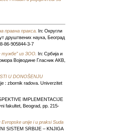
а правна пракса.
In: Округли
тут друштвених наука, Београд
8-86-905844-3-7
 тужбе” из ЗОО.
In: Србија и
омора Војводине Гласник АКВ,
STI U DONOŠENJU
 : zbornik radova. Univerzitet
RSPEKTIVE IMPLEMENTACIJE
akultet, Beograd, pp. 215-
u Evropske unije i u praksi Suda
I SISTEM SRBIJE – KNJIGA