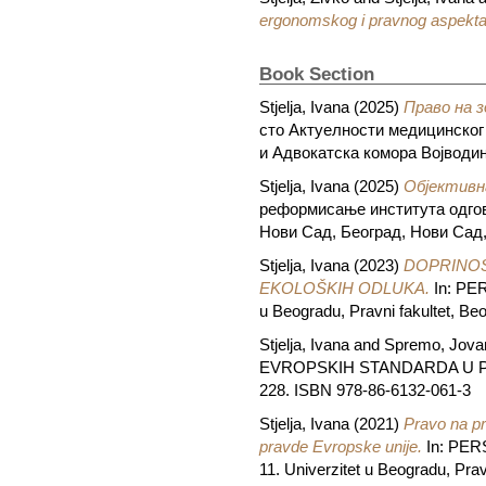
ergonomskog i pravnog aspekta
Book Section
Stjelja, Ivana
(2025)
Право на з
сто Актуелности медицинског 
и Адвокатска комора Војводин
Stjelja, Ivana
(2025)
Објективн
реформисање института одгов
Нови Сад, Београд, Нови Сад, 
Stjelja, Ivana
(2023)
DOPRINOS
EKOLOŠKIH ODLUKA.
In: PER
u Beogradu, Pravni fakultet, B
Stjelja, Ivana
and
Spremo, Jova
EVROPSKIH STANDARDA U PRAVNI
228. ISBN 978-86-6132-061-3
Stjelja, Ivana
(2021)
Pravo na pr
pravde Evropske unije.
In: PE
11. Univerzitet u Beogradu, Pra