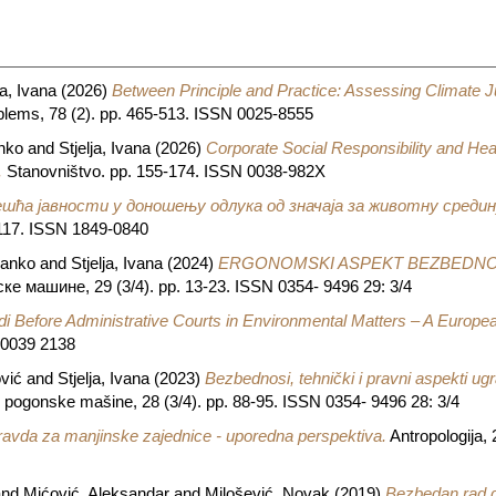
ja, Ivana
(2026)
Between Principle and Practice: Assessing Climate J
oblems, 78 (2). pp. 465-513. ISSN 0025-8555
anko
and
Stjelja, Ivana
(2026)
Corporate Social Responsibility and Hea
.
Stanovništvo. pp. 155-174. ISSN 0038-982X
шћа јавности у доношењу одлука од значаја за животну средин
-117. ISSN 1849-0840
ranko
and
Stjelja, Ivana
(2024)
ERGONOMSKI ASPEKT BEZBEDNO
ке машине, 29 (3/4). pp. 13-23. ISSN 0354- 9496 29: 3/4
i Before Administrative Courts in Environmental Matters – A Europe
N 0039 2138
vić
and
Stjelja, Ivana
(2023)
Bezbednosi, tehnički i pravni aspekti ug
i pogonske mašine, 28 (3/4). pp. 88-95. ISSN 0354- 9496 28: 3/4
avda za manjinske zajednice - uporedna perspektiva.
Antropologija, 
nd
Mićović, Aleksandar
and
Milošević, Novak
(2019)
Bezbedan rad de