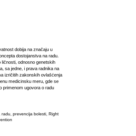
vatnost dobija na značaju u
oncepta dostojanstva na radu.
 ličnosti, odnosno genetskih
a, sa jedne, i prava radnika na
a izričitih zakonskih ovlašćenja
oženu medicinsku meru, gde se
no primenom ugovora o radu
 radu, prevencija bolesti, Right
vention