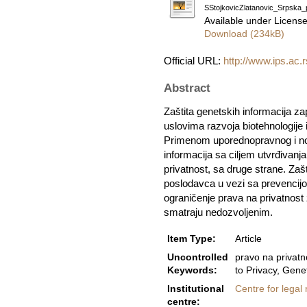
SStojkovicZlatanovic_Srpska_
Available under Licens
Download (234kB)
Official URL:
http://www.ips.ac.r
Abstract
Zaštita genetskih informacija za
uslovima razvoja biotehnologije
Primenom uporednopravnog i norm
informacija sa ciljem utvrđivanja
privatnost, sa druge strane. Zaš
poslodavca u vezi sa prevencij
ograničenje prava na privatnos
smatraju nedozvoljenim.
Item Type:
Article
Uncontrolled
pravo na privatno
Keywords:
to Privacy, Gene
Institutional
Centre for legal
centre: