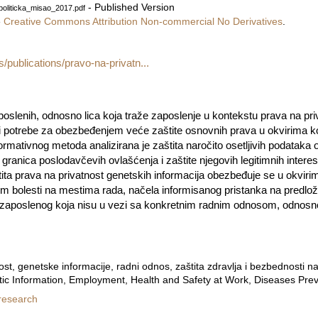
- Published Version
politicka_misao_2017.pdf
e
Creative Commons Attribution Non-commercial No Derivatives
.
s/publications/pravo-na-privatn...
poslenih, odnosno lica koja traže zaposlenje u kontekstu prava na pri
 i potrebe za obezbeđenjem veće zaštite osnovnih prava u okvirima k
ativnog metoda analizirana je zaštita naročito osetljivih podataka o
 granica poslodavčevih ovlašćenja i zaštite njegovih legitimnih interes
tita prava na privatnost genetskih informacija obezbeđuje se u okvirim
om bolesti na mestima rada, načela informisanog pristanka na predl
t zaposlenog koja nisu u vezi sa konkretnim radnim odnosom, odnos
st, genetske informacije, radni odnos, zaštita zdravlja i bezbednosti na
tic Information, Employment, Health and Safety at Work, Diseases Pre
 research