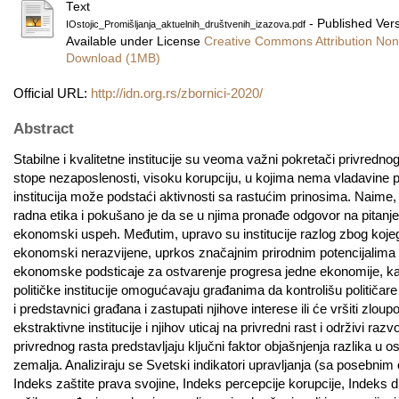
Text
- Published Ver
IOstojic_Promišljanja_aktuelnih_društvenih_izazova.pdf
Available under License
Creative Commons Attribution Non
Download (1MB)
Official URL:
http://idn.org.rs/zbornici-2020/
Abstract
Stabilne i kvalitetne institucije su veoma važni pokretači privre
stope nezaposlenosti, visoku korupciju, u kojima nema vladavine pra
institucija može podstaći aktivnosti sa rastućim prinosima. Naime, i
radna etika i pokušano je da se u njima pronađe odgovor na pitanj
ekonomski uspeh. Međutim, upravo su institucije razlog zbog kojeg
ekonomski nerazvijene, uprkos značajnim prirodnim potencijalima 
ekonomske podsticaje za ostvarenje progresa jedne ekonomije, kao 
političke institucije omogućavaju građanima da kontrolišu političare 
i predstavnici građana i zastupati njihove interese ili će vršiti zloup
ekstraktivne institucije i njihov uticaj na privredni rast i održivi raz
privrednog rasta predstavljaju ključni faktor objašnjenja razlika u
zemalja. Analiziraju se Svetski indikatori upravljanja (sa posebnim
Indeks zaštite prava svojine, Indeks percepcije korupcije, Indeks dr