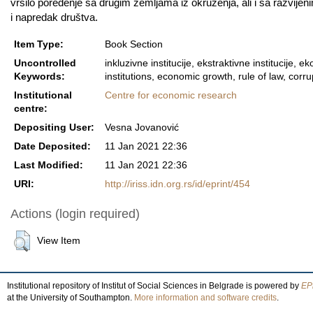
vršilo poređenje sa drugim zemljama iz okruženja, ali i sa razvije
i napredak društva.
Item Type:
Book Section
Uncontrolled
inkluzivne institucije, ekstraktivne institucije, 
Keywords:
institutions, economic growth, rule of law, corru
Institutional
Centre for economic research
centre:
Depositing User:
Vesna Jovanović
Date Deposited:
11 Jan 2021 22:36
Last Modified:
11 Jan 2021 22:36
URI:
http://iriss.idn.org.rs/id/eprint/454
Actions (login required)
View Item
Institutional repository of Institut of Social Sciences in Belgrade is powered by
EPr
at the University of Southampton.
More information and software credits
.