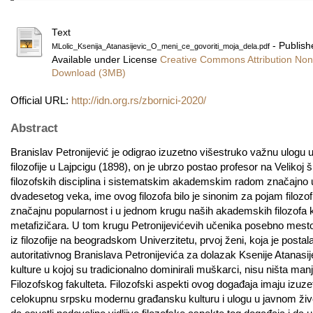
Text
- Publish
MLolic_Ksenija_Atanasijevic_O_meni_ce_govoriti_moja_dela.pdf
Available under License
Creative Commons Attribution Non
Download (3MB)
Official URL:
http://idn.org.rs/zbornici-2020/
Abstract
Branislav Petronijević je odigrao izuzetno višestruko važnu ulogu 
filozofije u Lajpcigu (1898), on je ubrzo postao profesor na Velikoj
filozofskih disciplina i sistematskim akademskim radom značajno una
dvadesetog veka, ime ovog filozofa bilo je sinonim za pojam filozof
značajnu popularnost i u jednom krugu naših akademskih filozofa koji
metafizičara. U tom krugu Petronijevićevih učenika posebno mesto pr
iz filozofije na beogradskom Univerzitetu, prvoj ženi, koja je post
autoritativnog Branislava Petronijevića za dolazak Ksenije Atanasij
kulture u kojoj su tradicionalno dominirali muškarci, nisu ništa m
Filozofskog fakulteta. Filozofski aspekti ovog događaja imaju izuz
celokupnu srpsku modernu građansku kulturu i ulogu u javnom život