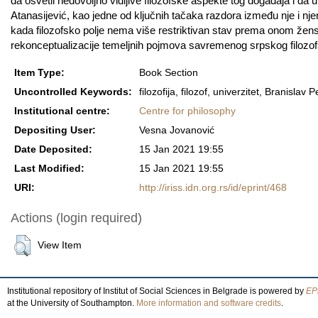
da osvetli nedovoljno vidljive filozofske aspekte tog događaja i da 
Atanasijević, kao jedne od ključnih tačaka razdora između nje i njen
kada filozofsko polje nema više restriktivan stav prema onom žensko
rekonceptualizacije temeljnih pojmova savremenog srpskog filozo
Item Type:
Book Section
Uncontrolled Keywords:
filozofija, filozof, univerzitet, Branislav
Institutional centre:
Centre for philosophy
Depositing User:
Vesna Jovanović
Date Deposited:
15 Jan 2021 19:55
Last Modified:
15 Jan 2021 19:55
URI:
http://iriss.idn.org.rs/id/eprint/468
Actions (login required)
View Item
Institutional repository of Institut of Social Sciences in Belgrade is powered by
EPr
at the University of Southampton.
More information and software credits
.