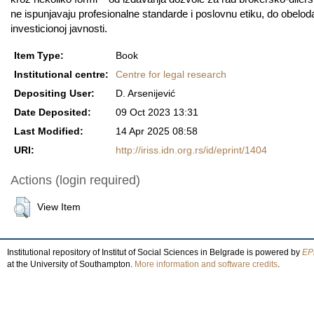
ne ispunjavaju profesionalne standarde i poslovnu etiku, do obelo
investicionoj javnosti.
Item Type:
Book
Institutional centre:
Centre for legal research
Depositing User:
D. Arsenijević
Date Deposited:
09 Oct 2023 13:31
Last Modified:
14 Apr 2025 08:58
URI:
http://iriss.idn.org.rs/id/eprint/1404
Actions (login required)
View Item
Institutional repository of Institut of Social Sciences in Belgrade is powered by
EPr
at the University of Southampton.
More information and software credits
.