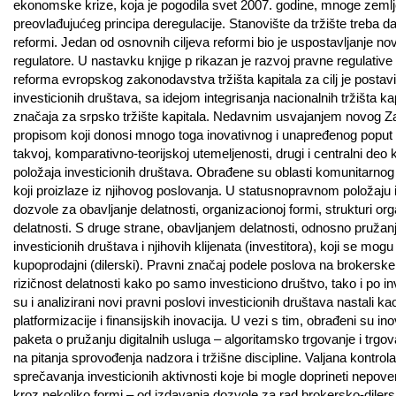
ekonomske krize, koja je pogodila svet 2007. godine, mnoge zem
preovlađujućeg principa deregulacije. Stanovište da tržište treba
reformi. Jedan od osnovnih ciljeva reformi bio je uspostavljanje no
regulatore. U nastavku knjige p rikazan je razvoj pravne regulati
reforma evropskog zakonodavstva tržišta kapitala za cilj je posta
investicionih društava, sa idejom integrisanja nacionalnih tržišta ka
značaja za srpsko tržište kapitala. Nedavnim usvajanjem novog Zak
propisom koji donosi mnogo toga inovativnog i unapređenog poput Di
takvoj, komparativno-teorijskoj utemeljenosti, drugi i centralni d
položaja investicionih društava. Obrađene su oblasti komunitarnog 
koji proizlaze iz njihovog poslovanja. U statusnopravnom položaju
dozvole za obavljanje delatnosti, organizacionoj formi, strukturi o
delatnosti. S druge strane, obavljanjem delatnosti, odnosno pružanj
investicionih društava i njihovih klijenata (investitora), koji se m
kupoprodajni (dilerski). Pravni značaj podele poslova na brokerske
rizičnost delatnosti kako po samo investiciono društvo, tako i po inv
su i analizirani novi pravni poslovi investicionih društava nastali k
platformizacije i finansijskih inovacija. U vezi s tim, obrađeni su in
paketa o pružanju digitalnih usluga – algoritamsko trgovanje i trgo
na pitanja sprovođenja nadzora i tržišne discipline. Valjana kontr
sprečavanja investicionih aktivnosti koje bi mogle doprineti nepover
kroz nekoliko formi – od izdavanja dozvole za rad brokersko-dilers