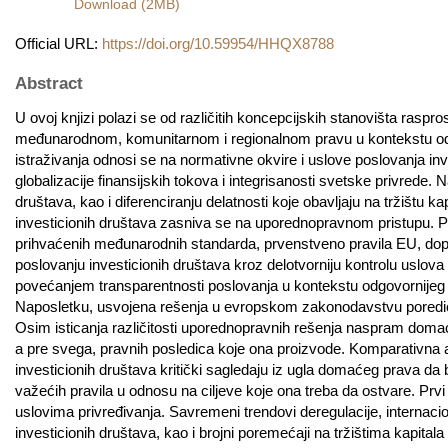
Download (2MB)
Official URL:
https://doi.org/10.59954/HHQX8788
Abstract
U ovoj knjizi polazi se od različitih koncepcijskih stanovišta raspro
međunarodnom, komunitarnom i regionalnom pravu u kontekstu određ
istraživanja odnosi se na normativne okvire i uslove poslovanja inv
globalizacije finansijskih tokova i integrisanosti svetske privrede
društava, kao i diferenciranju delatnosti koje obavljaju na tržištu 
investicionih društava zasniva se na uporednopravnom pristupu. P
prihvaćenih međunarodnih standarda, prvenstveno pravila EU, doprino
poslovanju investicionih društava kroz delotvorniju kontrolu uslova
povećanjem transparentnosti poslovanja u kontekstu odgovornijeg 
Naposletku, usvojena rešenja u evropskom zakonodavstvu poredi
Osim isticanja različitosti uporednopravnih rešenja naspram domaćih,
a pre svega, pravnih posledica koje ona proizvode. Komparativna a
investicionih društava kritički sagledaju iz ugla domaćeg prava da 
važećih pravila u odnosu na ciljeve koje ona treba da ostvare. Prvi
uslovima privređivanja. Savremeni trendovi deregulacije, internacionali
investicionih društava, kao i brojni poremećaji na tržištima kapita