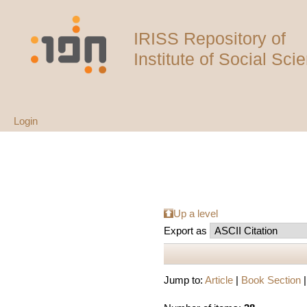
IRISS Repository of
Institute of Social Sci
Login
Up a level
Export as
Jump to:
Article
|
Book Section