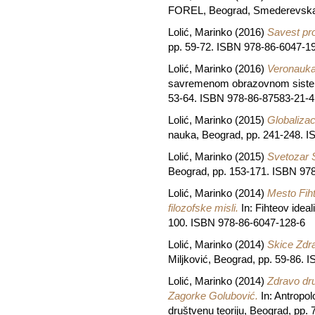
FOREL, Beograd, Smederevska 
Lolić, Marinko
(2016)
Savest prot
pp. 59-72. ISBN 978-86-6047-1
Lolić, Marinko
(2016)
Veronauka
savremenom obrazovnom sistemu :
53-64. ISBN 978-86-87583-21-4
Lolić, Marinko
(2015)
Globalizaci
nauka, Beograd, pp. 241-248. 
Lolić, Marinko
(2015)
Svetozar S
Beograd, pp. 153-171. ISBN 97
Lolić, Marinko
(2014)
Mesto Fiht
filozofske misli.
In: Fihteov idea
100. ISBN 978-86-6047-128-6
Lolić, Marinko
(2014)
Skice Zdra
Miljković, Beograd, pp. 59-86.
Lolić, Marinko
(2014)
Zdravo dru
Zagorke Golubović.
In: Antropolo
društvenu teoriju, Beograd, pp.