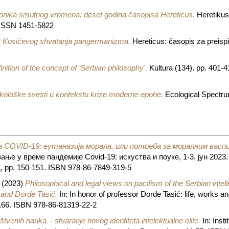
hronika smutnog vremena: deset godina časopisa Hereticus.
Heretikus 
6. ISSN 1451-5822
t Kosićevog shvatanja pangermanizma.
Hereticus: časopis za preispi
finition of the concept of 'Serbian philosophy'.
Kultura (134). pp. 401
kološke svesti u kontekstu krize moderne epohe.
Ecological Spectru
а COVID-19: еутаназија морала, или потреба за моралним вас
е у време пандемије Covid-19: искуства и поуке, 1-3. јун 2023.
 pp. 150-151. ISBN 978-86-7849-319-5
(2023)
Philosophical and legal views on pacifism of the Serbian intelle
 and Đorđe Tasić.
In: In honor of professor Đorđe Tasić: life, works a
-166. ISBN 978-86-81319-22-2
uštvenih nauka – stvaranje novog identiteta intelektualne elite.
In: Inst