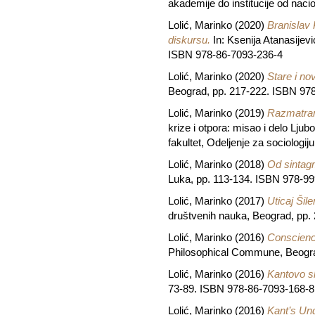
akademije do institucije od nac
Lolić, Marinko
(2020)
Branislav 
diskursu.
In: Ksenija Atanasijevi
ISBN 978-86-7093-236-4
Lolić, Marinko
(2020)
Stare i no
Beograd, pp. 217-222. ISBN 97
Lolić, Marinko
(2019)
Razmatranj
krize i otpora: misao i delo Ljub
fakultet, Odeljenje za sociolog
Lolić, Marinko
(2018)
Od sintagm
Luka, pp. 113-134. ISBN 978-9
Lolić, Marinko
(2017)
Uticaj Šil
društvenih nauka, Beograd, pp.
Lolić, Marinko
(2016)
Conscienc
Philosophical Commune, Beogra
Lolić, Marinko
(2016)
Kantovo sh
73-89. ISBN 978-86-7093-168-8
Lolić, Marinko
(2016)
Kant’s Und