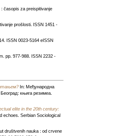
: časopis za preispitivanje
tivanje prošlosti. ISSN 1451 -
-414. ISSN 0023-5164 eISSN
m. pp. 977-988. ISSN 2232 -
питањем?
In: Међународна
 Београд: књига резимеа.
ctual elite in the 20th century:
nd echoes. Serbian Sociological
itut društvenih nauka : od crvene