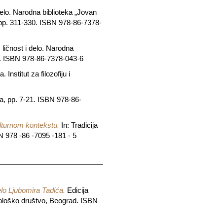
delo. Narodna biblioteka „Jovan
 pp. 311-330. ISBN 978-86-7378-
 ličnost i delo. Narodna
10. ISBN 978-86-7378-043-6
. Institut za filozofiju i
da, pp. 7-21. ISBN 978-86-
lturnom kontekstu.
In: Tradicija
BN 978 -86 -7095 -181 - 5
delo Ljubomira Tadića.
Edicija
ociološko društvo, Beograd. ISBN