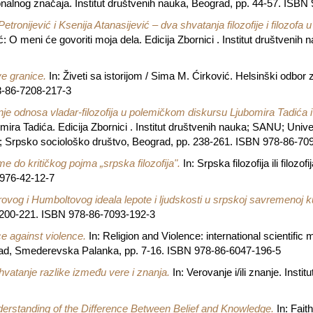
ionalnog značaja. Institut društvenih nauka, Beograd, pp. 44-57. ISB
Petronijević i Ksenija Atanasijević – dva shvatanja filozofije i filozo
ć: O meni će govoriti moja dela. Edicija Zbornici . Institut društvenih
ve granice.
In: Živeti sa istorijom / Sima M. Ćirković. Helsinški odbor z
8-86-7208-217-3
e odnosa vladar-filozofija u polemičkom diskursu Ljubomira Tadića 
omira Tadića. Edicija Zbornici . Institut društvenih nauka; SANU; Unive
iju; Srpsko sociološko društvo, Beograd, pp. 238-261. ISBN 978-86-70
e do kritičkog pojma „srpska filozofija".
In: Srpska filozofija ili filo
9976-42-12-7
erovog i Humboltovog ideala lepote i ljudskosti u srpskoj savremenoj ku
 200-221. ISBN 978-86-7093-192-3
e against violence.
In: Religion and Violence: international scientif
d, Smederevska Palanka, pp. 7-16. ISBN 978-86-6047-196-5
vatanje razlike između vere i znanja.
In: Verovanje i/ili znanje. Insti
erstanding of the Difference Between Belief and Knowledge.
In: Fait