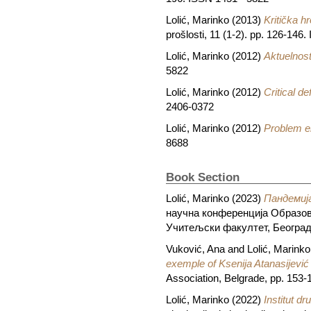
Lolić, Marinko
(2013)
Kritička 
prošlosti, 11 (1-2). pp. 126-14
Lolić, Marinko
(2012)
Aktuelnos
5822
Lolić, Marinko
(2012)
Critical de
2406-0372
Lolić, Marinko
(2012)
Problem e
8688
Book Section
Lolić, Marinko
(2023)
Пандемиј
научна конференција Образовањ
Учитељски факултет, Београд,
Vuković, Ana
and
Lolić, Marinko
exemple of Ksenija Atanasijević
Association, Belgrade, pp. 153
Lolić, Marinko
(2022)
Institut dr