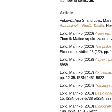
Number of items:
38
.
Article
Vuković, Ana S.
and
Lolić, Mari
Atanasijević i Đorđa Tasića.
Here
Lolić, Marinko
(2020)
A few rema
Zbornik Matice srpske za drust
Lolić, Marinko
(2020)
The philos
Ekonomski vidici, 25 (1/2). pp.
Lolić, Marinko
(2018)
Aspekti pa
5989
Lolić, Marinko
(2017)
Aktuelizac
pp. 12-35. ISSN 1451-5822
Lolić, Marinko
(2014)
Tranzicija 
Lolić, Marinko
(2013)
Basic char
15. ISSN 0353-5738 eISSN 233
Lolić, Marinko
(2013)
Bibliograf
196. ISSN 1451 - 5822