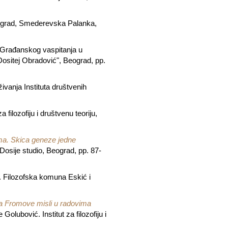
Beograd, Smederevska Palanka,
i Građanskog vaspitanja u
Dositej Obradović", Beograd, pp.
ivanja Instituta društvenih
a filozofiju i društvenu teoriju,
zma. Skica geneze jedne
Dosije studio, Beograd, pp. 87-
. Filozofska komuna Eskić i
ija Fromove misli u radovima
olubović. Institut za filozofiju i