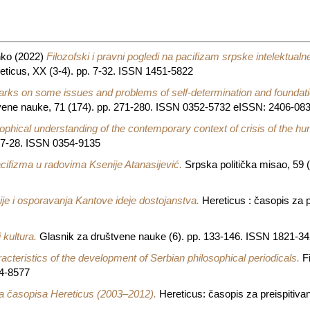
nko
(2022)
Filozofski i pravni pogledi na pacifizam srpske intelektualn
ticus, XX (3-4). pp. 7-32. ISSN 1451-5822
rks on some issues and problems of self-determination and foundatio
vene nauke, 71 (174). pp. 271-280. ISSN 0352-5732 eISSN: 2406-08
ophical understanding of the contemporary context of crisis of the h
 17-28. ISSN 0354-9135
cifizma u radovima Ksenije Atanasijević.
Srpska politička misao, 59 
ije i osporavanja Kantove ideje dostojanstva.
Hereticus : časopis za pr
i kultura.
Glasnik za društvene nauke (6). pp. 133-146. ISSN 1821-
acteristics of the development of Serbian philosophical periodicals.
Fi
4-8577
ija časopisa Hereticus (2003–2012).
Hereticus: časopis za preispitivanj