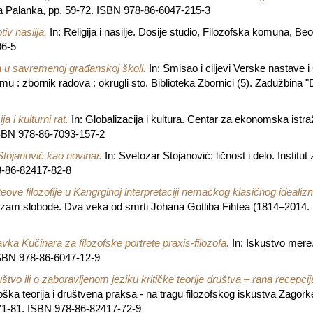
Palanka, pp. 59-72. ISBN 978-86-6047-215-3
iv nasilja.
In: Religija i nasilje. Dosije studio, Filozofska komuna, 
96-5
 u savremenoj građanskoj školi.
In: Smisao i ciljevi Verske nastave 
 zbornik radova : okrugli sto. Biblioteka Zbornici (5). Zadužbina "
ja i kulturni rat.
In: Globalizacija i kultura. Centar za ekonomska istraž
ISBN 978-86-7093-157-2
tojanović kao novinar.
In: Svetozar Stojanović: ličnost i delo. Institut z
8-86-82417-82-8
eove filozofije u Kangrginoj interpretaciji nemačkog klasičnog ideali
lizam slobode. Dva veka od smrti Johana Gotliba Fihtea (1814–2014. 
vka Kučinara za filozofske portrete praxis-filozofa.
In: Iskustvo mere
 ISBN 978-86-6047-12-9
štvo ili o zaboravljenom jeziku kritičke teorije društva – rana recepc
ška teorija i društvena praksa - na tragu filozofskog iskustva Zagorke G
 71-81. ISBN 978-86-82417-72-9