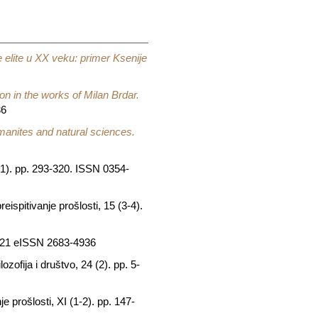
e elite u XX veku: primer Ksenije
n in the works of Milan Brdar.
36
umanites and natural sciences.
(1). pp. 293-320. ISSN 0354-
eispitivanje prošlosti, 15 (3-4).
3421 eISSN 2683-4936
lozofija i društvo, 24 (2). pp. 5-
e prošlosti, XI (1-2). pp. 147-