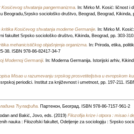
t Kosićevog shvatanja pangermanizma.
In: Mirko M. Kosić: ličnost i 
et u Beogradu,Srpsko sociološko društvo, Beograd, Beograd, Kikinda,
a kritika Kosićevog shvatanja moderne Germanije.
In: Mirko M. Kosić:
vni fakultet Srpsko sociološko društvo, Kikinda, Beograd, pp. 303-3
itika mehanicističkog objašnjenja organizma.
In: Priroda, etika, politika
 25-38. ISBN 978-86-82417-34-7
oj Modernoj Germaniji.
In: Moderna Germanija. Istorijski arhiv, Kikin
opisa Misao u razumevanju srpskog prosvetiteljstva u evropskom ku
srpskoj periodici. Institut za književnost i umetnost, pp. 197-211. IS
ладина Ћулафића.
Партенон, Београд. ISBN 978-86-7157-961-2
bodan
and
Bakić, Jovo
, eds. (2019)
Filozofija krize i otpora : misao i 
venih nauka : Filozofski fakultet, Odeljenje za sociologiju : Srpsko s