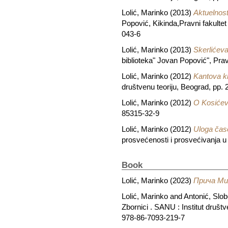
Lolić, Marinko
(2013)
Aktuelnos
Popović, Kikinda,Pravni fakult
043-6
Lolić, Marinko
(2013)
Skerlićev
biblioteka" Jovan Popović", Pra
Lolić, Marinko
(2012)
Kantova kr
društvenu teoriju, Beograd, pp.
Lolić, Marinko
(2012)
O Kosićev
85315-32-9
Lolić, Marinko
(2012)
Uloga čas
prosvećenosti i prosvećivanja u 
Book
Lolić, Marinko
(2023)
Прича Ми
Lolić, Marinko
and
Antonić, Slo
Zbornici . SANU : Institut društ
978-86-7093-219-7