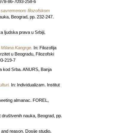
N 978-86-7093-258-6
fa u savremenom filozofskom
 nauka, Beograd, pp. 232-247.
a ljudska prava u Srbiji,
i Milana Kangrge.
In: Filozofija
rzitet u Beogradu, Filozofski
93-219-7
zofija kod Srba. ANURS, Banja
lturi.
In: Individualizam. Institut
ic meeting almanac. FOREL,
tut društvenih nauka, Beograd, pp.
h and reason. Dosije studio,