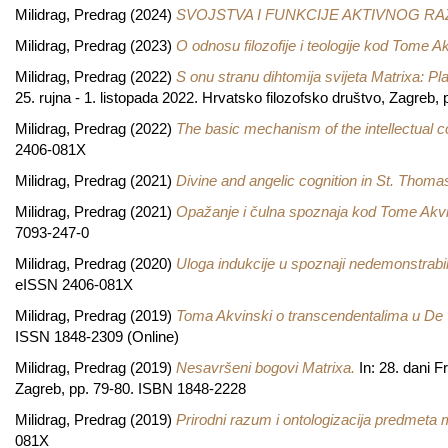
Milidrag, Predrag
(2024)
SVOJSTVA I FUNKCIJE AKTIVNOG R
Milidrag, Predrag
(2023)
O odnosu filozofije i teologije kod Tome A
Milidrag, Predrag
(2022)
S onu stranu dihtomija svijeta Matrixa: Pl
25. rujna - 1. listopada 2022. Hrvatsko filozofsko društvo, Zagreb
Milidrag, Predrag
(2022)
The basic mechanism of the intellectual 
2406-081X
Milidrag, Predrag
(2021)
Divine and angelic cognition in St. Thoma
Milidrag, Predrag
(2021)
Opažanje i čulna spoznaja kod Tome Akv
7093-247-0
Milidrag, Predrag
(2020)
Uloga indukcije u spoznaji nedemonstrabil
eISSN 2406-081X
Milidrag, Predrag
(2019)
Toma Akvinski o transcendentalima u De ver
ISSN 1848-2309 (Online)
Milidrag, Predrag
(2019)
Nesavršeni bogovi Matrixa.
In: 28. dani F
Zagreb, pp. 79-80. ISBN 1848-2228
Milidrag, Predrag
(2019)
Prirodni razum i ontologizacija predmeta 
081X