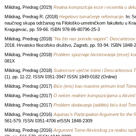
Milidrag, Predrag
(2019)
Realna kompozicija esse i essentia u del
Milidrag, Predrag R.
(2018)
Hegelovo tumačenje reformacije.
In: S
naučnog skupa održanog na Filološko-umetničkom fakultetu u Kraguj
Kragujevac, pp. 59-66. ISBN 978-86-80796-25-3
Milidrag, Predrag
(2018)
"Na što nas priroda nagoni": Descartesov
2018. Hrvatsko filozofsko društvo, Zagreb, pp. 93-94. ISBN 1848-
Milidrag, Predrag
(2018)
Problem spoznaje bivstvovanja (esse) k
081X
Milidrag, Predrag
(2018)
Suárezove vječne istine i Descartesova T
(1). pp. 11-22. ISSN 0351-3947 ISSN 1849-0182 (Online)
Milidrag, Predrag
(2017)
Biće (ens) kao maxime primum kod Tome
Milidrag, Predrag
(2017)
O nekim realnim kompozicijama u Akvinče
Milidrag, Predrag
(2017)
Problem dodavanja (additio) biću kod To
Milidrag, Predrag
(2016)
Aquinas’s Participation Argument for the 
561-579. ISSN 0351-4706 eISSN 1848-2309
Milidrag, Predrag
(2016)
Argument Tome Akvinskog za realnu razlik