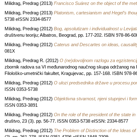
Milidrag, Predrag
(2013)
Francisco Suárez on the object of the me
Milidrag, Predrag
(2013)
Platonism, cartesianism and Hegel’s though
5738 eISSN 2334-8577
Milidrag, Predrag
(2012)
Bog, apsolutizam i individualnost u Levija
društvenu teoriju; Albatros, Beograd, pp. 177-202. ISBN 978-86-6
Milidrag, Predrag
(2012)
Caterus and Descartes on ideas, causality
081X
Milidrag, Predrag R.
(2012)
O (ne)dovoljnom razlogu za egzistencij
zbornik radova sa VI međunarodnog naučnog skupa održanog na Fil
Filološko-umetnički fakultet, Kragujevac, pp. 157-168. ISBN 978-
Milidrag, Predrag
(2012)
O ulozi predsednika države u procesu pom
ISSN 0353-5738
Milidrag, Predrag
(2012)
Objektivna stvarnost, njeni stupnjevi i fo
ISSN 0353-3891
Milidrag, Predrag
(2012)
On the role of the president of the state i
društvo, 23 (3). pp. 56-77. ISSN 0353-5738 eISSN: 2334-8577
Milidrag, Predrag
(2012)
The Problem of Distinction of the Ideas o
(2). pp. 261-278. ISSN 0351-4706 eISSN 1848-2309