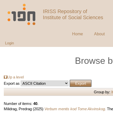
IRISS Repository of
Institute of Social Sciences
Home
About
Login
Browse b
Up a level
Export as
Group by:
I
Number of items:
40
.
Milidrag, Predrag
(2025)
Verbum mentis kod Tome Akvinskog.
Theo