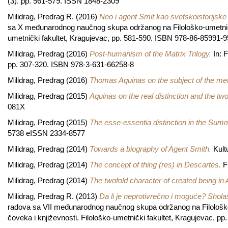
(3). pp. 561-579. ISSN 1848-2309
Milidrag, Predrag R.
(2016)
Neo i agent Smit kao svetskoistorijske li
sa X međunarodnog naučnog skupa održanog na Filološko-umetničko
umetnički fakultet, Kragujevac, pp. 581-590. ISBN 978-86-85991-9
Milidrag, Predrag
(2016)
Post-humanism of the Matrix Trilogy.
In: 
pp. 307-320. ISBN 978-3-631-66258-8
Milidrag, Predrag
(2016)
Thomas Aquinas on the subject of the me
Milidrag, Predrag
(2015)
Aquinas on the real distinction and the tw
081X
Milidrag, Predrag
(2015)
The esse-essentia distinction in the Summ
5738 eISSN 2334-8577
Milidrag, Predrag
(2014)
Towards a biography of Agent Smith.
Kult
Milidrag, Predrag
(2014)
The concept of thing (res) in Descartes.
Fi
Milidrag, Predrag
(2014)
The twofold character of created being in
Milidrag, Predrag R.
(2013)
Da li je neprotivrečno i moguće? Sholas
radova sa VII međunarodnog naučnog skupa održanog na Filološko
čoveka i književnosti. Filološko-umetnički fakultet, Kragujevac, 